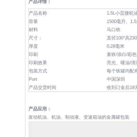
产品详情：
产品名称
1.5L小蛮腰机
容量
1500毫升、1.
材料
马口铁
尺寸：
直径100*高23
厚度
0.28毫米
印刷
素铁/涂白/彩色印
印刷效果
亮光、哑油/清
包装方式
每个铁罐均配
Port
中国深圳
产品交货时间
收到订金后18
产品应用：
发动机油、机油、制动液、变速箱油的金属罐包装