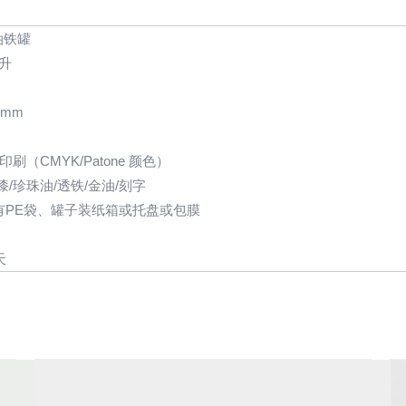
油铁罐
5升
0mm
刷（CMYK/Patone 颜色）
漆/珍珠油/透铁/金油/刻字
有PE袋、罐子装纸箱或托盘或包膜
天