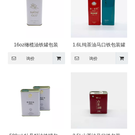
16oz橄榄油铁罐包装
1.6L纯茶油马口铁包装罐
询价
询价