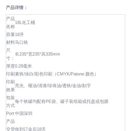
产品详情：
产品
18L化工桶
名称
容量
18升
材料
马口铁
尺
长235*宽235*高335mm
寸：
厚度
0.28毫米
印刷
素铁/涂白/彩色印刷（CMYK/Patone 颜色）
印刷
亮光、哑油/清漆/珍珠油/透铁/金油/刻字
效果
包装
每个铁罐均配有PE袋、罐子装纸箱或托盘或包膜
方式
Port
中国深圳
产品
交货
收到订金后18天